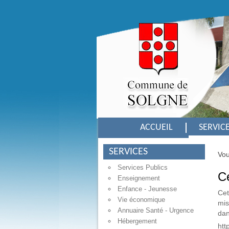
ACCUEIL
SERVIC
SERVICES
Vou
Installation du Conseil
Municipal
Services Publics
Ce
Enseignement
Enfance - Jeunesse
Cet
Vie économique
mis
Annuaire Santé - Urgence
dan
Hébergement
htt