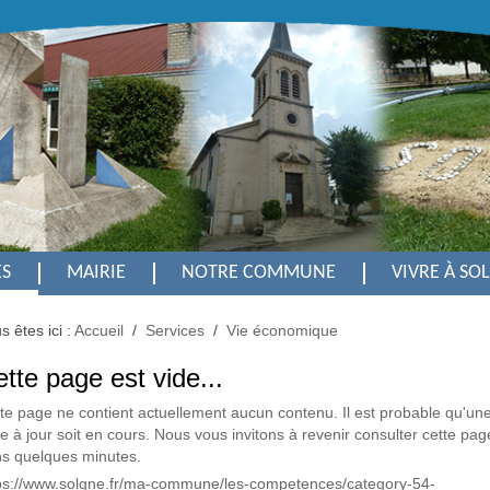
ES
MAIRIE
NOTRE COMMUNE
VIVRE À SO
s êtes ici :
Accueil
/
Services
/
Vie économique
tte page est vide...
te page ne contient actuellement aucun contenu. Il est probable qu'un
e à jour soit en cours. Nous vous invitons à revenir consulter cette pag
s quelques minutes.
ps://www.solgne.fr/ma-commune/les-competences/category-54-