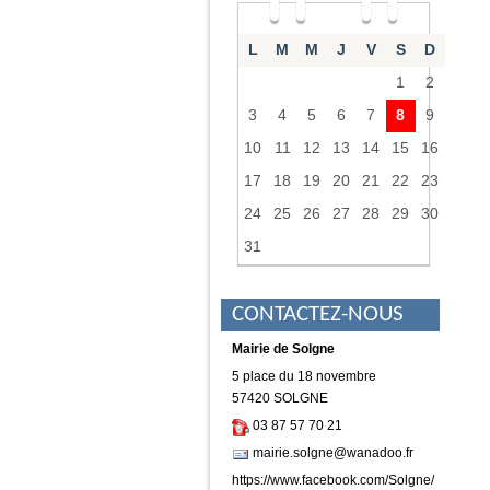
2026
L
M
M
J
V
S
D
L'association Familles rurales
1
2
vous accompagne !
3
4
5
6
7
8
9
En savoir plus...
10
11
12
13
14
15
16
Gym douce
17
18
19
20
21
22
23
24
25
26
27
28
29
30
31
CONTACTEZ-NOUS
Reprise de l'activité ! Jeudi 04
septembre 2025
Mairie de Solgne
5 place du 18 novembre
En savoir plus...
57420 SOLGNE
03 87 57 70 21
ATHLETISME
mairie.solgne@wanadoo.fr
https://www.facebook.com/Solgne/