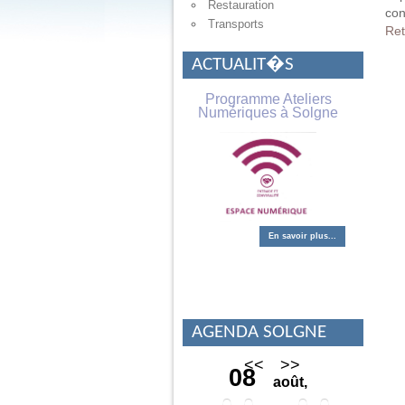
Restauration
En savoir plus...
con
Transports
Ret
ACTUALIT�S
Programme Ateliers
Numériques à Solgne
En savoir plus...
Soutien numérique
AGENDA SOLGNE
<<
>>
08
août,