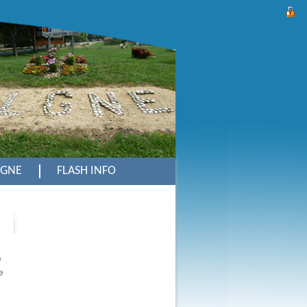
LGNE
FLASH INFO
e
e