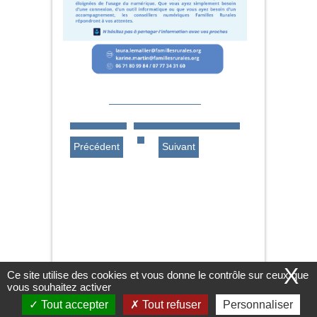
Précédent
Suivant
X
Ce site utilise des cookies et vous donne le contrôle sur ceux que
vous souhaitez activer
Nous contacter
|
Mentions légales
|
Solgne ©2016
|
Conception Citopia
-
Tout accepter
Tout refuser
Personnaliser
Solution de site internet pour mairie et collectivité - WeeCity